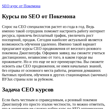
Перейти
SEO курс от Покемона
к
содержимому
Курсы по SEO от Покемона
Спрос на СЕО специалистов растет из года в год. Ведь
именно такой сотрудник поможет настроить работу интернет
ресурса, привлечь бесплатный трафик, увеличить рост
посещений, продаж. Сегодня наиболее актуальной является
возможность обучения удаленно. Именно такой вариант
предлагают курсы СЕО продвижения от веселого розового
покемона Джиглипуфа. Оформив заявку, вы сможете учиться
дистанционно, независимо от того, в каком городе вы
проживаете. Но и это еще не все преимущества. Вы сможете
освоить азы СЕО продвижения, не имея начальных знаний,
без отрыва от основного места работы, решения домашних
бытовых проблем, обучения в других стационарных (заочных)
ВУЗах страны или за рубежом.
Задача СЕО курсов
Если быть честным и справедливым, а розовый покемон
Джиглипуф это просто эталон честности, то можно отметить,
что в интернете не сложно найти курс по SEO оптимизации,